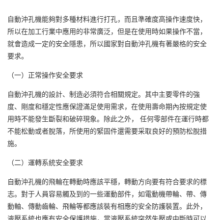
自動沖孔機能夠對多種材料進行打孔，而且準確度高操作速度快，
所以在加工行業中應用的非常廣泛，但是在使用時如果操作不當，
就會造成一定的安全隱患，所以國家對自動沖孔機有著嚴格的安全
要求。
（一）正常操作安全要求
自動沖孔機的設計、制造必須符合相關規定。其中主要零件的強
度、剛度和穩定性應保證滿足使用需求，在使用壽命期內按規定使
用時不能發生斷裂和破碎現象。除此之外， 任何零部件在運行時都
不能松動或者脫落，所使用的緊固件還需要采取良好的預防松脫措
施。
（二）運轉系統安全要求
自動沖孔機的飛輪在轉動時應該平穩，轉動方向要有符合要求的標
志。對于人員容易觸及到的一些運動部件，如電動機帶輪、帶、傳
動軸、傳動齒輪、飛輪等都應該裝有相應的安全防護裝置。此外，
液壓系統也應有安全保護措施，當液壓系統突然失壓或中斷時可以