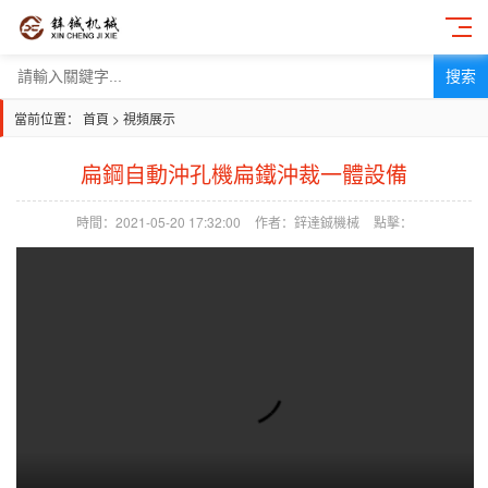
搜索
當前位置：
首頁
>
視頻展示
扁鋼自動沖孔機扁鐵沖裁一體設備
時間：2021-05-20 17:32:00
作者：鋅達鋮機械
點擊：