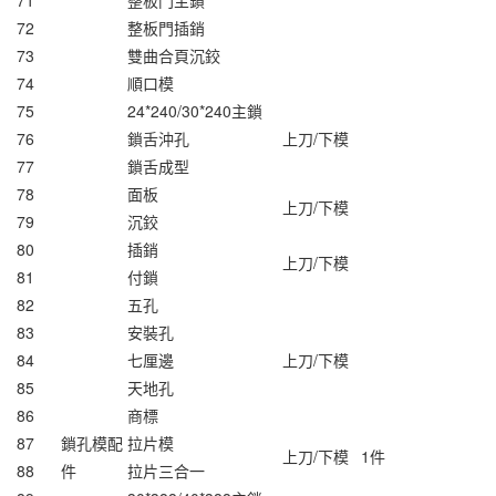
71
整板門主鎖
72
整板門插銷
73
雙曲合頁沉鉸
74
順口模
75
24*240/30*240主鎖
76
鎖舌沖孔
上刀/下模
77
鎖舌成型
78
面板
上刀/下模
79
沉鉸
80
插銷
上刀/下模
81
付鎖
82
五孔
83
安裝孔
84
七厘邊
上刀/下模
85
天地孔
86
商標
87
鎖孔模配
拉片模
上刀/下模
1件
88
件
拉片三合一