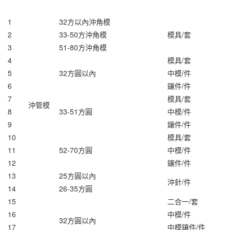
1
32方以內沖角模
2
33-50方沖角模
模具/套
3
51-80方沖角模
4
模具/套
5
32方圓以內
中模/件
6
鑲件/件
7
模具/套
沖管模
8
33-51方圓
中模/件
9
鑲件/件
10
模具/套
11
52-70方圓
中模/件
12
鑲件/件
13
25方圓以內
沖針/件
14
26-35方圓
15
二合一/套
16
中模/件
32方圓以內
17
中模鑲件/件