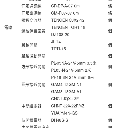
伺服通訊線
CP-DP-A-07 6m
條
伺服電源線
CM-P07-07 6m
條
接觸交流器
TENGEN CJX2-12
個
電路
TENGEN TGR1-18
過載保護裝置
個
DZ108-20
JL-T4
腳踏開關
個
TDTI-15
腳踏微動開關
個
PL-05NA-24V-5mm 3.5米
方形接近開關
個
PL05-N-24V-5mm 2米
PR18-8N-24V-8mm 6米
圓形接近開關
GAM4-12GM-N1
個
GAM8-18GM-A1
CNCJ JQX-13F
中間繼電器
CHNT J2X-22F/4Z
個
YIJA YJ4N-GS
時間繼電器
DH48S-S
個
中間繼電器底座
個