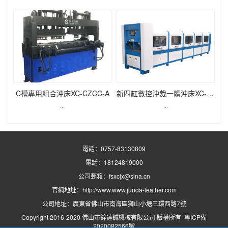
C槽專用組合沖床XC-CZCC-A
新四缸數控沖裁一體沖床XC-SKDQ125-B
...
...
電話：0757-83130809
電話：18124819000
公司郵箱：fsxcjx@sina.cn
官網地址：
http://www.www.junda-leather.com
公司地址：廣東省佛山市南海區獅山小塘三環西路7號
Copyright 2016-2020 佛山市鋅達鋮機械有限公司 版權所有
粵ICP備
2020082566號