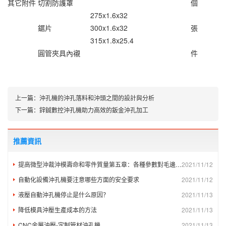
其它附件
切割防護罩
個
275x1.6x32
鋸片
3
00x1.6x32
張
315x1.8x25.4
圓管夾具內襯
件
上一篇：
沖孔機的沖孔落料和沖頭之間的設計與分析
下一篇：
鋅鋮數控沖孔機助力高效的鈑金沖孔加工
推薦資訊
提高微型沖裁沖模壽命和零件質量第五章：各種參數對毛邊質量和沖頭載荷/應力的影響
2021/11/12
自動化設備沖孔機要注意哪些方面的安全要求
2021/11/12
液壓自動沖孔機停止是什么原因？
2021/11/13
降低模具沖壓生產成本的方法
2021/11/13
CNC金屬沖壓-定制管材沖孔機
2021/11/13