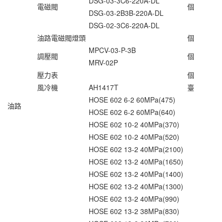
DSG-03-3C6-220A-DL
電磁閥
個
DSG-03-2B3B-220A-DL
DSG-02-3C6-220A-DL
油路電磁閥燈頭
個
MPCV-03-P-3B
調壓閥
個
MRV-02P
壓力表
個
風冷機
AH1417T
臺
HOSE 602 6-2 60MPa(475)
油路
HOSE 602 6-2 60MPa(640)
HOSE 602 10-2 40MPa(370)
HOSE 602 10-2 40MPa(520)
HOSE 602 13-2 40MPa(2100)
HOSE 602 13-2 40MPa(1650)
HOSE 602 13-2 40MPa(1400)
HOSE 602 13-2 40MPa(1300)
HOSE 602 13-2 40MPa(990)
HOSE 602 13-2 38MPa(830)