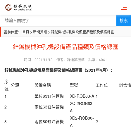
搜索
當前位置：
首頁
>
新聞資訊
>
鋅鋮機械沖孔機設備產品種類及價格總匯
鋅鋮機械沖孔機設備產品種類及價格總匯
時間：2021/11/13
作者：鋅達鋮機械
點擊：4041
鋅鋮機械
沖孔機
設備產品種類及價格總匯表（2021年4月）：
序
分類
設備名稱
型號
工作位
銷售
號
1
單位63缸沖管機
XC-ROB63-A
1
XC-2ROB63-
2
兩位63缸
沖管機
A
XC2-ROB80-
3
兩位80缸沖管機
2
A