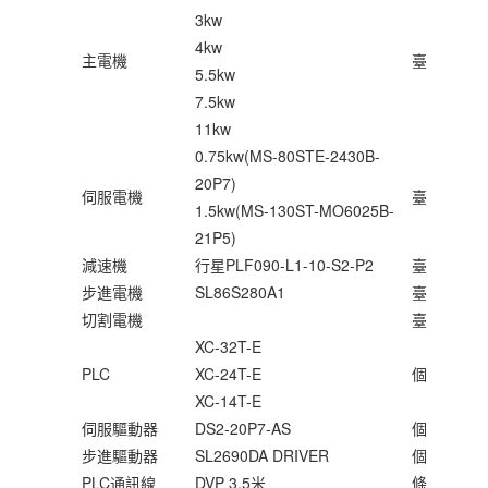
3kw
4kw
主電機
臺
5.5kw
7.5kw
11kw
0.75kw(MS-80STE-2430B-
20P7)
伺服電機
臺
1.5kw(MS-130ST-MO6025B-
21P5)
減速機
行星PLF090-L1-10-S2-P2
臺
步進電機
SL86S280A1
臺
切割電機
臺
XC-32T-E
PLC
XC-24T-E
個
XC-14T-E
伺服驅動器
DS2-20P7-AS
個
步進驅動器
SL2690DA DRIVER
個
PLC通訊線
DVP 3.5米
條