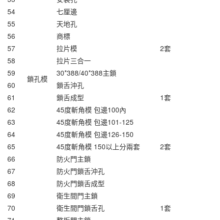
54
七厘邊
55
天地孔
56
商標
57
拉片模
2套
58
拉片三合一
59
30*388/40*388主鎖
鎖孔模
60
鎖舌沖孔
61
鎖舌成型
1套
62
45度斬角模 包邊100內
63
45度斬角模 包邊101-125
64
45度斬角模 包邊126-150
65
45度斬角模 150以上分兩套
2套
66
防火門主鎖
67
防火門鎖舌沖孔
68
防火門鎖舌成型
69
衛生間門主鎖
70
衛生間門鎖舌孔
1套