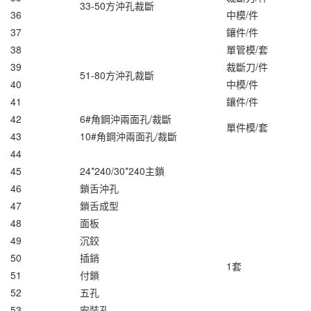
33-50方沖孔裁斷
36
中模/件
37
鑲件/件
38
單管模/套
39
裁斷刀/件
51-80方沖孔裁斷
40
中模/件
41
鑲件/件
42
6#角鋼沖兩面孔/裁斷
單件模/套
43
10#角鋼沖兩面孔/裁斷
44
45
24*240/30*240主鎖
46
鎖舌沖孔
47
鎖舌成型
48
面板
49
沉鉸
50
插銷
1套
51
付鎖
52
五孔
53
安裝孔