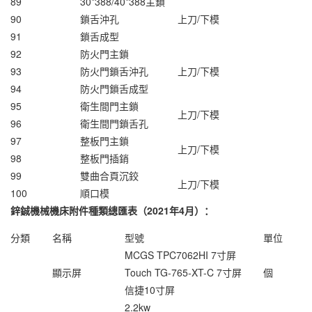
89
30*388/40*388主鎖
90
鎖舌沖孔
上刀/下模
91
鎖舌成型
92
防火門主鎖
93
防火門鎖舌沖孔
上刀/下模
94
防火門鎖舌成型
95
衛生間門主鎖
上刀/下模
96
衛生間門鎖舌孔
97
整板門主鎖
上刀/下模
98
整板門插銷
99
雙曲合頁沉鉸
上刀/下模
100
順口模
鋅鋮機械機床附件種類總匯表（2021年4月）：
分類
名稱
型號
單位
MCGS TPC7062HI 7寸屏
顯示屏
Touch TG-765-XT-C 7寸屏
個
信捷10寸屏
2.2kw