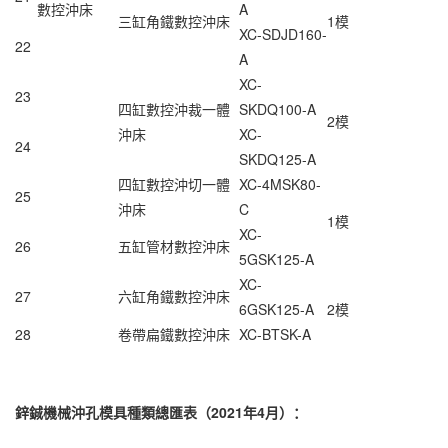
數控沖床
A
三缸
角鐵數控沖床
1模
XC-SDJD160-
22
A
XC-
23
四缸數控沖裁一體
SKDQ100-A
2模
沖床
XC-
24
SKDQ125-A
四缸數控沖切一體
XC-4MSK80-
25
沖床
C
1模
XC-
26
五缸管材數控沖床
5GSK125-A
XC-
27
六缸角鐵數控沖床
6GSK125-A
2模
28
卷帶扁鐵數控沖床
XC-BTSK-A
鋅鋮機械沖孔模具種類總匯表（2021年4月）：