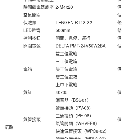
時間繼電器底座
2-M4x20
個
空氣開關
個
保險絲
TENGEN RT18-32
條
LED燈管
500mm
條
控制按鈕
開關、急停、運行
個
開關電源
DELTA PMT-24V50W2BA
個
雙工位電箱
三工位電箱
電箱
雙工位電箱
個
雙工位電箱
上中下電箱
氣缸
40x35
個
消音器（BSL-01）
彎頭接頭（PV-08）
三通接頭（PE-08）
氣管接頭
個
氣管開關（WHVFF8）
氣路
快速氣管接頭（WPC8-02）
彎頭外接螺紋（WPL8-02）