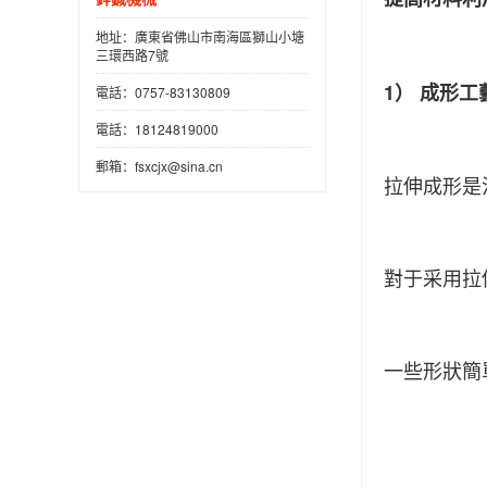
地址：廣東省佛山市南海區獅山小塘
三環西路7號
1） 成形
電話：0757-83130809
電話：18124819000
郵箱：fsxcjx@sina.cn
拉伸成形是
對于采用拉
一些形狀簡