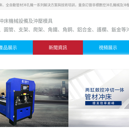
床、全自動管材沖孔機一系列解決方案與技術培訓，量身訂做非標數控沖孔機械及沖
沖床機械設備及沖壓模具
、圓管、支架、爬架、角鐵、角鋼、鋁合金、護欄、鈑金等
產品展示
新聞資訊
視頻展示