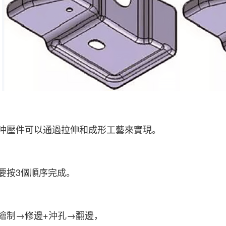
沖壓件可以通過拉伸和成形工藝來實現。
要按3個順序完成。
繪制→修邊+
沖孔
→翻邊，