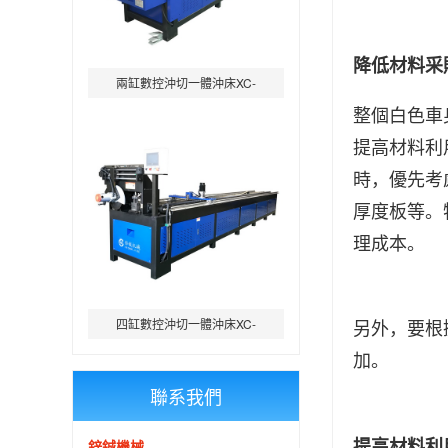
降低材料采
兩缸數控沖切一體沖床XC-
整個白色車
SKCC80-C1
提高材料利
時，優先考
厚度板等。
理成本。
另外，要根
四缸數控沖切一體沖床XC-
4MSK80-C
加。
聯系我們
提高材料利
鋅鋮機械