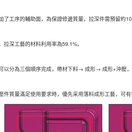
加了工序的輔助面，為保證修邊質量，拉深件需預留約10
，拉深工藝的材料利用率為59.1%。
可以分為三個順序完成，帶材下料→ 成形→ 成形+沖壓，
壓件質量滿足使用要求時，優先采用落料成形工藝，可有