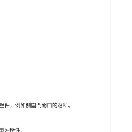
壓件，例如側圍門開口的落料。
型沖壓件。