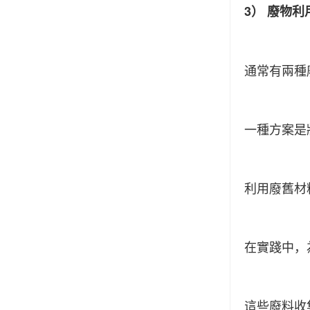
3） 廢物利
通常有兩種
一種方案是
利用廢舊材
在實踐中，
這些廢料收