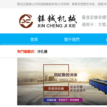
歡迎光臨佛山市鋅達鋮機械有限公司官網！專業研發數控沖床、液壓沖
量身定做非標
適用于：方管
首頁
關于我們
熱門關鍵詞：
沖孔機