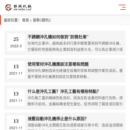
當前位置：
首頁
>
甯歌鍟忛
不銹鋼沖孔機如何做到“防微杜漸”
25
在現代企業中，越來越多的行業中都需要用到不銹鋼沖孔機，
2022-3
它優良的性能能夠為企業創造利益更大化，可以為企業減少成
本支出，那么我們如何在設備出現小錯誤性能不好的情況下，
也就是如何可以防微杜漸呢，我們可以從小細節去出發，平時
使用管材沖孔機應該注意哪些問題
13
一定要注意保養。...
管材沖孔機制造商也建議在設備的安裝和調整作業完成后，盡
2021-11
量不要將沖孔機選到固定位置隨意移動...
什么是沖孔工藝？沖孔工藝有哪些特點？
13
沖孔機工藝的機械性能良好，因為在對金屬坯料進行加熱，擠
2021-11
壓和冷卻后，金屬結構會發生變化，從而消除了鑄造或拉拔引
起的缺陷。...
液壓自動沖孔機停止是什么原因？
13
液壓自動沖孔主閥閥芯配合過緊或被污物卡死：造成溢流閥調
2021-11