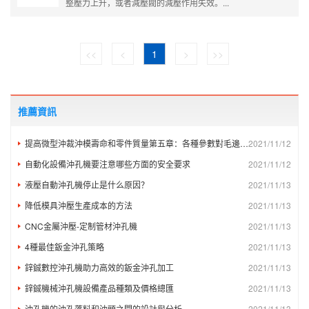
整壓力上升，或者減壓閥的減壓作用失效。...
<<
<
1
>
>>
推薦資訊
提高微型沖裁沖模壽命和零件質量第五章：各種參數對毛邊質量和沖頭載荷/應力的影響
2021/11/12
自動化設備沖孔機要注意哪些方面的安全要求
2021/11/12
液壓自動沖孔機停止是什么原因？
2021/11/13
降低模具沖壓生產成本的方法
2021/11/13
CNC金屬沖壓-定制管材沖孔機
2021/11/13
4種最佳鈑金沖孔策略
2021/11/13
鋅鋮數控沖孔機助力高效的鈑金沖孔加工
2021/11/13
鋅鋮機械沖孔機設備產品種類及價格總匯
2021/11/13
沖孔機的沖孔落料和沖頭之間的設計與分析
2021/11/13